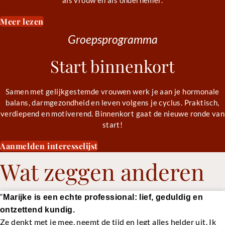
als vrouw én als ondernemer.
Meer lezen
Groepsprogramma
Start binnenkort
Samen met gelijkgestemde vrouwen werk je aan je hormonale
balans, darmgezondheid en leven volgens je cyclus. Praktisch,
verdiepend en motiverend. Binnenkort gaat de nieuwe ronde van
start!
Aanmelden interesselijst
Wat zeggen anderen
“
Marijke is een echte professional: lief, geduldig en
ontzettend kundig.
Ze denkt met je mee, neemt de tijd en legt alles helder uit. Ik